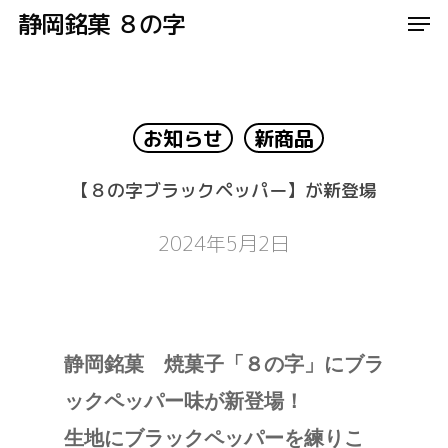
Men
Skip
静岡銘菓 ８の字
to
Close
main
Menu
content
お知らせ
新商品
【８の字ブラックペッパー】が新登場
2024年5月2日
静岡銘菓 焼菓子「８の字」にブラ
ックペッパー味が新登場！
生地にブラックペッパーを練りこ