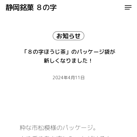
Men
Skip
静岡銘菓 ８の字
to
Close
main
Menu
お知らせ
content
「８の字ほうじ茶」のパッケージ袋が
新しくなりました！
2024年4月11日
粋な市松模様のパッケージ。