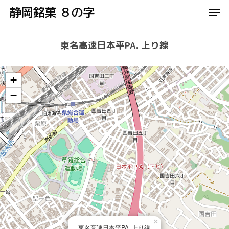
Men
Skip
静岡銘菓 ８の字
to
Close
main
東名高速日本平PA. 上り線
Menu
content
+
−
×
東名高速日本平PA. 上り線