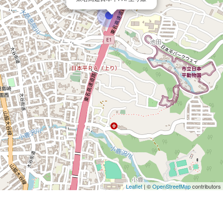
Leaflet
| ©
OpenStreetMap
contributors