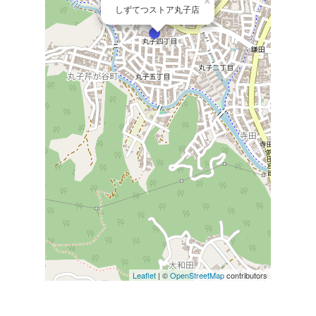
×
しずてつストア丸子店
Leaflet
| ©
OpenStreetMap
contributors