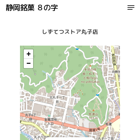
Men
Skip
静岡銘菓 ８の字
to
Close
main
しずてつストア丸子店
Menu
content
+
−