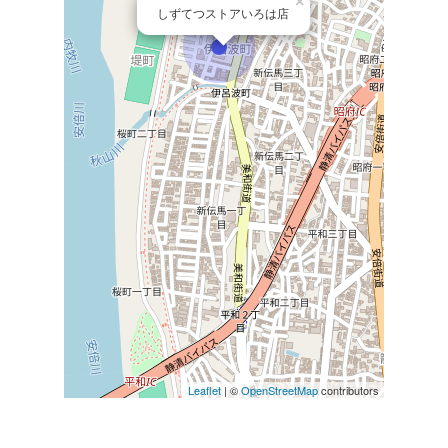
×
しずてつストアいろは店
Leaflet
| ©
OpenStreetMap
contributors