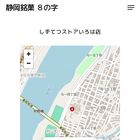
Men
Skip
静岡銘菓 ８の字
to
Close
main
しずてつストアいろは店
Menu
content
+
−